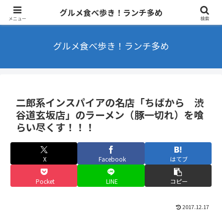
東京を中心にラーメンやカフェなどを食べ歩きするブログ ランチ・B級グル
グルメ食べ歩き！ランチ多め
メ多め
メニュー
検索
グルメ食べ歩き！ランチ多め
二郎系インスパイアの名店「ちばから 渋
谷道玄坂店」のラーメン（豚一切れ）を喰
らい尽くす！！！
X
Facebook
はてブ
Pocket
LINE
コピー
2017.12.17