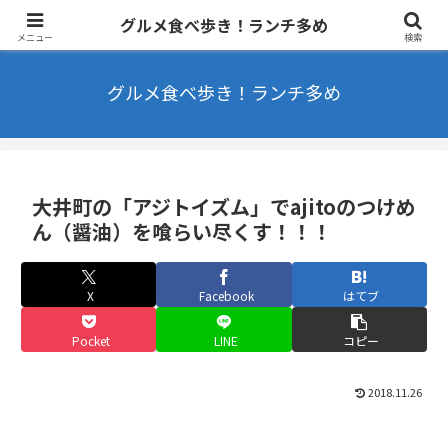
東京を中心にラーメンやカフェなどを食べ歩きするブログ ランチ・B級グル
グルメ食べ歩き！ランチ多め
メ多め
メニュー
検索
グルメ食べ歩き！ランチ多め
大井町の「アジトイズム」でajitoのつけめ
ん（醤油）を喰らい尽くす！！！
X
Facebook
はてブ
Pocket
LINE
コピー
2018.11.26