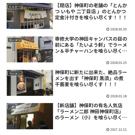
【閉店】神保町の老舗の「とんか
とんかつ
つ いもや 二丁目店 」のとんかつ
定食汁付きを喰らい尽くす！！！
2018.03.30
専修大学の神田キャンパスの目の
ラーメン
前にある「たいよう軒」でラーメ
ン＆半チャーハンを喰らい尽く
す！！！
2018.01.25
神保町に新たに出来た、絶品ラー
ラーメン
メンを出す「神保町 黒須」の煮
干蕎麦を喰らい尽くす！！！
2018.01.18
【新店舗】神保町の有名人気店
二郎
「ラーメン二郎 神田神保町店」
のラーメン（小）を喰らい尽く
す！！！
2017.12.21