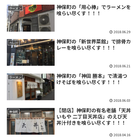
神保町の「用心棒」でラーメンを
ラーメン
喰らい尽くす！！！
2018.06.29
神保町の「新世界菜館」で排骨カ
カレー
レーを喰らい尽くす！！！
2018.06.21
神保町の「神田 勝本」で清湯つ
ラーメン
けそばを喰らい尽くす！！！
2018.06.03
【閉店】神保町の有名老舗「天丼
神保町
いもや 二丁目天丼店」のえび天
丼汁付きを喰らい尽くす！！！
2018.04.16