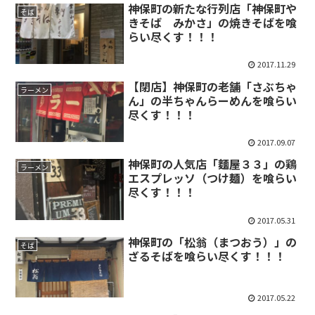
神保町の新たな行列店「神保町や
そば
きそば みかさ」の焼きそばを喰
らい尽くす！！！
2017.11.29
【閉店】神保町の老舗「さぶちゃ
ラーメン
ん」の半ちゃんらーめんを喰らい
尽くす！！！
2017.09.07
神保町の人気店「麵屋３３」の鶏
ラーメン
エスプレッソ（つけ麺）を喰らい
尽くす！！！
2017.05.31
神保町の「松翁（まつおう）」の
そば
ざるそばを喰らい尽くす！！！
2017.05.22