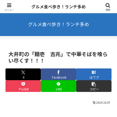
東京を中心にラーメンやカフェなどを食べ歩きするブログ ランチ・B級グル
グルメ食べ歩き！ランチ多め
メ多め
メニュー
検索
グルメ食べ歩き！ランチ多め
大井町の「麺壱 吉兆」で中華そばを喰ら
い尽くす！！！
X
Facebook
はてブ
Pocket
LINE
コピー
2019.10.07