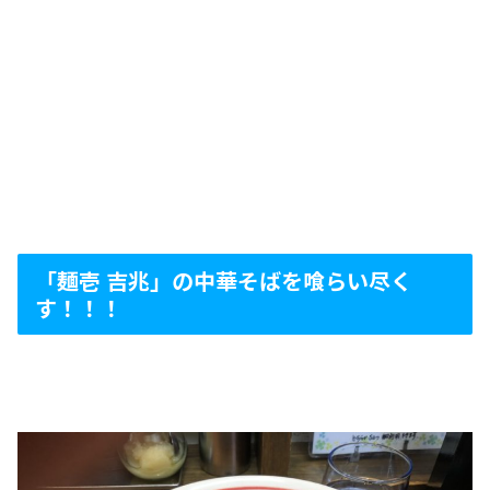
「麺壱 吉兆」の中華そばを喰らい尽く
す！！！