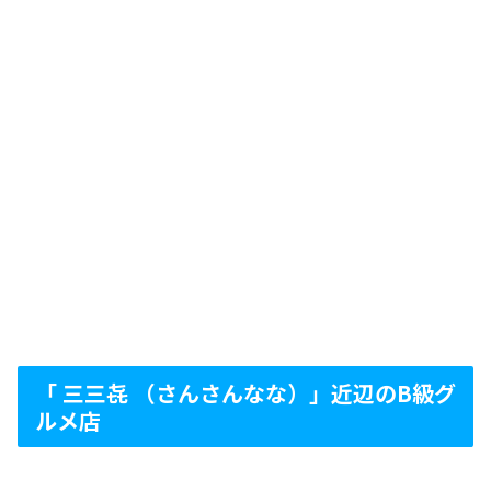
「 三三㐂 （さんさんなな）」近辺のB級グ
ルメ店