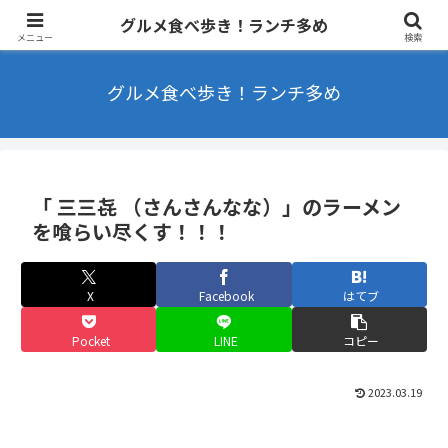
東京を中心にラーメンやカフェなどを食べ歩きするブログ ランチ・B級グル
グルメ食べ歩き！ランチ多め
メ多め
メニュー
検索
グルメ食べ歩き！ランチ多め
「 三三㐂 （さんさんなな）」のラーメン
を喰らい尽くす！！！
X
Facebook
はてブ
Pocket
LINE
コピー
2023.03.19