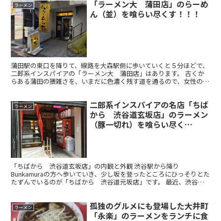
「ラーメン大 蒲田店」のらーめ
ラーメン
ん（並）を喰らい尽くす！！！
蒲田駅の東口を降りて、線路を大森駅側に歩いていくと５分ほどで、
二郎系インスパイアの「ラーメン大 蒲田店」はあります。 古くか
らある蒲田の猥雑さを、いまだに色濃く残す道を通るので、女性の方
が一人で行くのは少しためらわれるかもしれません。 一方...
二郎系インスパイアの名店「ちば
ラーメン
から 渋谷道玄坂店」のラーメン
（豚一切れ）を喰らい尽く
す！！！
「ちばから 渋谷道玄坂店」の内観と外観 渋谷駅から降り
Bunkamuraの方へ歩いていき、少し坂を登ったところにひっそりとた
たずんでいるのが「ちばから 渋谷道元坂店」です。 最近、渋谷に
できた二郎系インスパイアで、既に行列が出来るラーメン店...
孤独のグルメにも登場した大井町
ラーメン
「永楽」のラーメンをランチに食