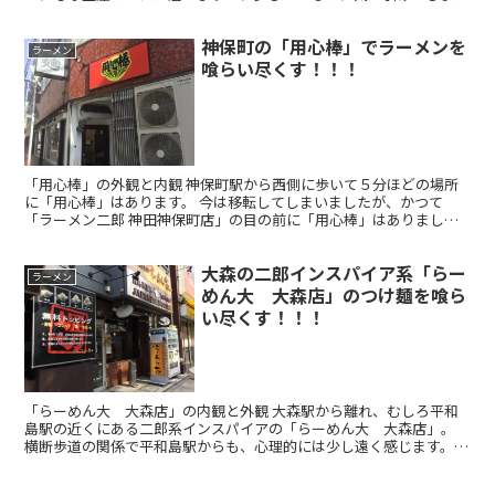
かもしれません。 近くには、「麵屋武蔵 蒲田店」があり...
神保町の「用心棒」でラーメンを
ラーメン
喰らい尽くす！！！
「用心棒」の外観と内観 神保町駅から西側に歩いて５分ほどの場所
に「用心棒」はあります。 今は移転してしまいましたが、かつて
「ラーメン二郎 神田神保町店」の目の前に「用心棒」はありまし
た。 「ラーメン二郎 神田神保町店」の行列があまりに長いの...
大森の二郎インスパイア系「らー
ラーメン
めん大 大森店」のつけ麺を喰ら
い尽くす！！！
「らーめん大 大森店」の内観と外観 大森駅から離れ、むしろ平和
島駅の近くにある二郎系インスパイアの「らーめん大 大森店」。
横断歩道の関係で平和島駅からも、心理的には少し遠く感じます。
地元の人以外は、自転車で行く人が多いのではないかと思い...