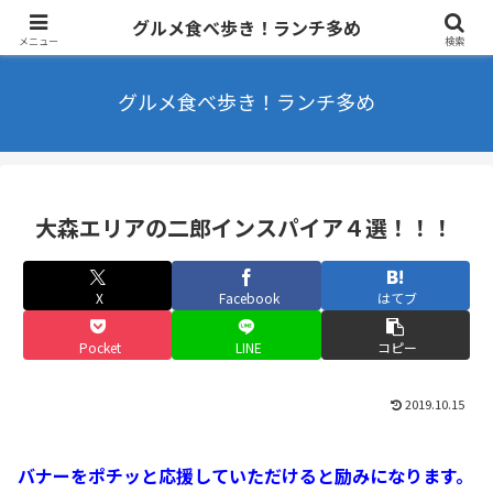
東京を中心にラーメンやカフェなどを食べ歩きするブログ ランチ・B級グル
グルメ食べ歩き！ランチ多め
メ多め
メニュー
検索
グルメ食べ歩き！ランチ多め
大森エリアの二郎インスパイア４選！！！
X
Facebook
はてブ
Pocket
LINE
コピー
2019.10.15
バナーをポチッと応援していただけると励みになります。