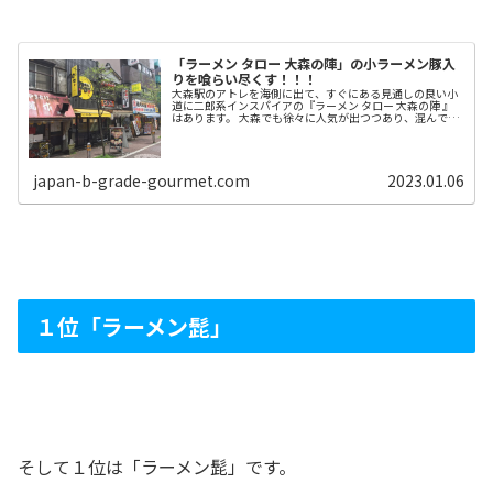
「ラーメン タロー 大森の陣」の小ラーメン豚入
りを喰らい尽くす！！！
大森駅のアトレを海側に出て、すぐにある見通しの良い小
道に二郎系インスパイアの『ラーメン タロー 大森の陣 』
はあります。 大森でも徐々に人気が出つつあり、混んでい
る時は行列も出来る人気店になってきています。 ラーメン
タロー 大森の陣の外観...
japan-b-grade-gourmet.com
2023.01.06
１位「ラーメン髭」
そして１位は「ラーメン髭」です。