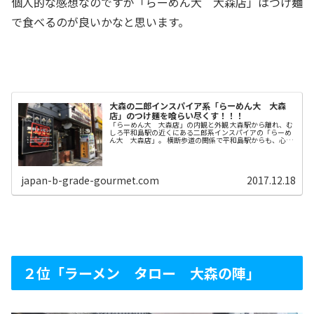
個人的な感想なのですが「らーめん大 大森店」はつけ麺
で食べるのが良いかなと思います。
大森の二郎インスパイア系「らーめん大 大森
店」のつけ麺を喰らい尽くす！！！
「らーめん大 大森店」の内観と外観 大森駅から離れ、む
しろ平和島駅の近くにある二郎系インスパイアの「らーめ
ん大 大森店」。 横断歩道の関係で平和島駅からも、心理
的には少し遠く感じます。 地元の人以外は、自転車で行く
人が多いのではないかと思い...
japan-b-grade-gourmet.com
2017.12.18
２位「ラーメン タロー 大森の陣」