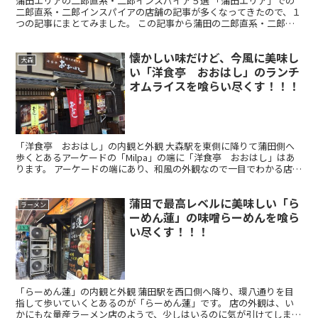
蒲田エリアの二郎直系・二郎インスパイア５選 「蒲田エリア」での
二郎直系・二郎インスパイアの店舗の記事が多くなってきたので、１
つの記事にまとてみました。 この記事から蒲田の二郎直系・二郎イ
ンスパイアに興味がある人がすぐに記事にアクセスできるよ...
懐かしい味だけど、今風に美味し
大森
い「洋食亭 おおはし」のランチ
オムライスを喰らい尽くす！！！
「洋食亭 おおはし」の内観と外観 大森駅を東側に降りて蒲田側へ
歩くとあるアーケードの「Milpa」の端に「洋食亭 おおはし」はあ
ります。 アーケードの端にあり、和風の外観なので一目でわかる店
舗となっています。 店の外にもメニューがあるので、...
蒲田で最高レベルに美味しい「ら
ラーメン
ーめん蓮」の味噌らーめんを喰ら
い尽くす！！！
「らーめん蓮」の内観と外観 蒲田駅を西口側へ降り、環八通りを目
指して歩いていくとあるのが「らーめん蓮」です。 店の外観は、い
かにもな量産ラーメン店のようで、少しはいるのに気が引けてしまう