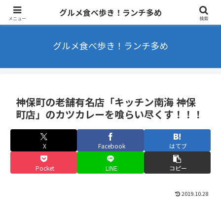
東京を中心にラーメンやカフェなどを食べ歩きするブログ ランチ・B級グル
グルメ食べ歩き！ランチ多め
メ多め
メニュー
検索
グルメ食べ歩き！ランチ多め
神保町の老舗有名店「キッチン南海 神保
町店」のカツカレーを喰らい尽くす！！！
X
Facebook
はてブ
Pocket
LINE
コピー
2019.10.28