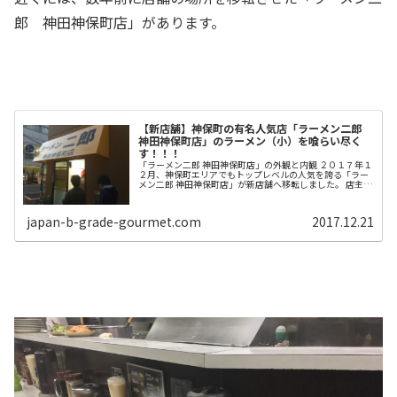
郎 神田神保町店」があります。
【新店舗】神保町の有名人気店「ラーメン二郎
神田神保町店」のラーメン（小）を喰らい尽く
す！！！
「ラーメン二郎 神田神保町店」の外観と内観 ２０１７年１
２月、神保町エリアでもトップレベルの人気を誇る「ラー
メン二郎 神田神保町店」が新店舗へ移転しました。 店主と
店員の方は移転前の店舗から変わっていないのでご安心く
ださい。 新店舗は「三省...
japan-b-grade-gourmet.com
2017.12.21