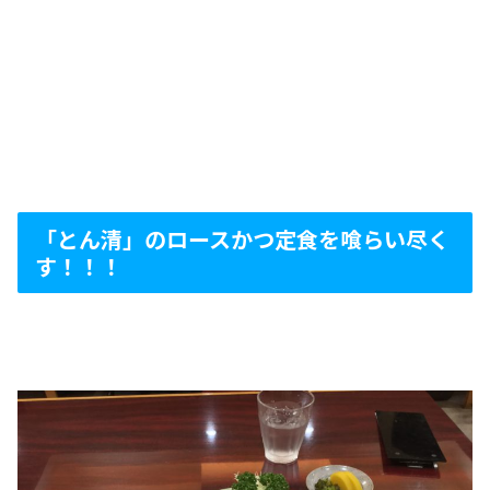
「とん清」のロースかつ定食を喰らい尽く
す！！！