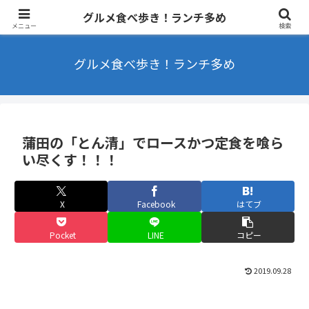
東京を中心にラーメンやカフェなどを食べ歩きするブログ ランチ・B級グル
グルメ食べ歩き！ランチ多め
メ多め
メニュー
検索
グルメ食べ歩き！ランチ多め
蒲田の「とん清」でロースかつ定食を喰ら
い尽くす！！！
X
Facebook
はてブ
Pocket
LINE
コピー
2019.09.28