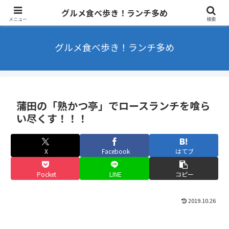
東京を中心にラーメンやカフェなどを食べ歩きするブログ ランチ・B級グル
グルメ食べ歩き！ランチ多め
メ多め
メニュー
検索
グルメ食べ歩き！ランチ多め
蒲田の「熟かつ亭」でロースランチを喰ら
い尽くす！！！
X
Facebook
はてブ
Pocket
LINE
コピー
2019.10.26