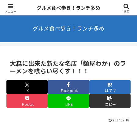
東京を中心にラーメンやカフェなどを食べ歩きするブログ ランチ・B級グル
グルメ食べ歩き！ランチ多め
メ多め
メニュー
検索
グルメ食べ歩き！ランチ多め
大森に出来た新たな名店「麵屋わか」のラ
ーメンを喰らい尽くす！！！
X
Facebook
はてブ
Pocket
LINE
コピー
2017.12.18